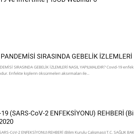
 PANDEMİSİ SIRASINDA GEBELİK İZLEMLERİ
EMİSİ SIRASINDA GEBELİK İZLEMLERİ NASIL YAPILMALIDIR? Covid-19 enfeksiy
ur. Enfekte kişilerin öksürmeleri aksırmaları ile...
19 (SARS-CoV-2 ENFEKSİYONU) REHBERİ (Bili
 2020
SARS-CoV-2 ENFEKSİYONU) REHBERİ (Bilim Kurulu Çalışması) T.C. SAĞLIK BAK