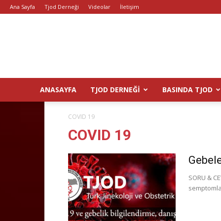
Ana Sayfa
Tjod Derneği
Videolar
İletişim
ANASAYFA
TJOD DERNEĞI
BASINDA TJOD
COVID 19
COVID 19
Gebele
SORU & CEVA
semptomlar