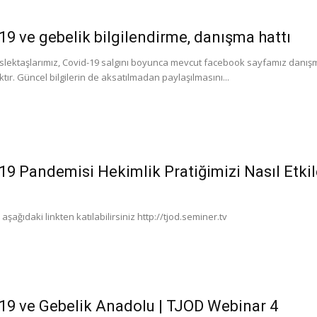
19 ve gebelik bilgilendirme, danışma hattı
slektaşlarımız, Covid-19 salgını boyunca mevcut facebook sayfamız danış
ktır. Güncel bilgilerin de aksatılmadan paylaşılmasını...
19 Pandemisi Hekimlik Pratiğimizi Nasıl Etki
ağıdaki linkten katılabilirsiniz http://tjod.seminer.tv
19 ve Gebelik Anadolu | TJOD Webinar 4