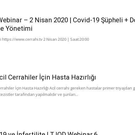
Webinar – 2 Nisan 2020 | Covid-19 Şüpheli +
e Yönetimi
 https://www.cerrahi.tv 2 Nisan 2020 | Saat:20:00
il Cerrahiler İçin Hasta Hazırlığı
rrahiler İçin Hasta Hazırlığı Acil cerrahi gereken hastalar primer triyajdan 
zistler tarafından yapılmalıdır ve şunları...
19 ve İnfertilite | TJOD Webinar 6