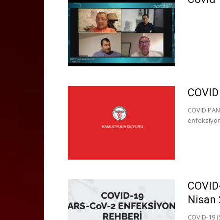
COVID
COVID PAND
enfeksiyond
COVID-
Nisan
COVID-19 (