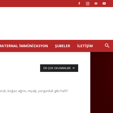
MATERNAL İMMÜNIZASYON
ŞUBELER
İLETIŞIM
EN ÇOK OKUNANLAR
ük, boğaz ağrısı, myalji, yorgunluk gibi hafif