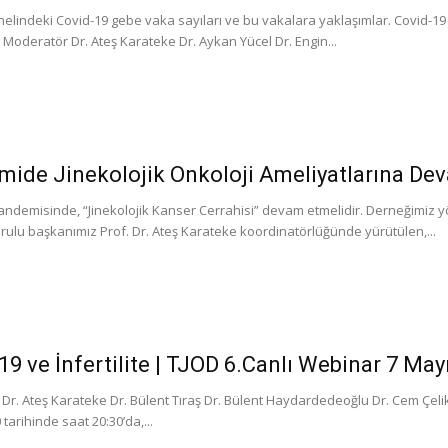
nelindeki Covid-19 gebe vaka sayıları ve bu vakalara yaklaşımlar. Covid-1
 Moderatör Dr. Ateş Karateke Dr. Aykan Yücel Dr. Engin...
ide Jinekolojik Onkoloji Ameliyatlarına De
andemisinde, “Jinekolojik Kanser Cerrahisi” devam etmelidir. Derneğimiz yö
rulu başkanımız Prof. Dr. Ateş Karateke koordinatörlüğünde yürütülen,...
19 ve İnfertilite | TJOD 6.Canlı Webinar 7 May
Dr. Ateş Karateke Dr. Bülent Tıraş Dr. Bülent Haydardedeoğlu Dr. Cem Çeli
tarihinde saat 20:30’da,...