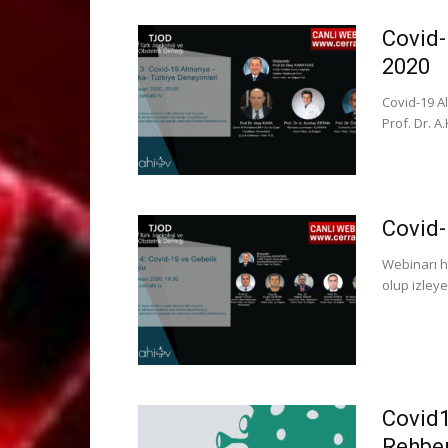
Covid-
2020
Covid-19 A
Prof. Dr. A.
Covid-
Webinarı ht
olup izleyeb
Covid
Rehber