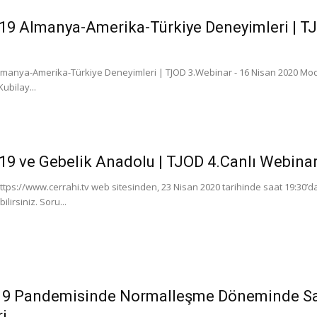
19 Almanya-Amerika-Türkiye Deneyimleri | TJ
lmanya-Amerika-Türkiye Deneyimleri | TJOD 3.Webinar - 16 Nisan 2020 Moder
Kubilay...
19 ve Gebelik Anadolu | TJOD 4.Canlı Webina
tps://www.cerrahi.tv web sitesinden, 23 Nisan 2020 tarihinde saat 19:30’da
ilirsiniz. Soru...
19 Pandemisinde Normalleşme Döneminde Sağ
i