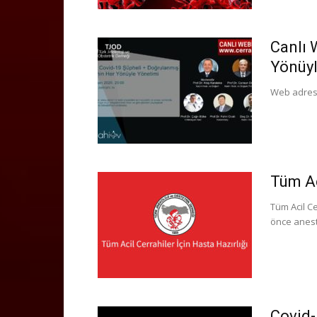
Canlı 
Yönüyl
Web adresi
Tüm Ac
Tüm Acil Ce
önce aneste
Covid-