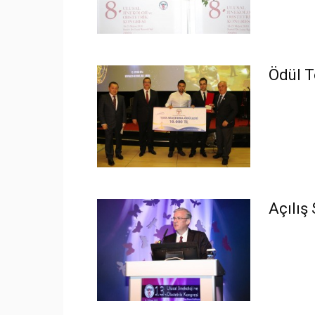
Ödül T
Açılış