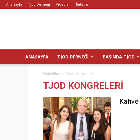
Ana Sayfa
Tjod Derneği
Videolar
İletişim
ANASAYFA
TJOD DERNEĞI
BASINDA TJOD
Etkinlikler
Tjod Kongreleri
TJOD KONGRELERI
Kahve 