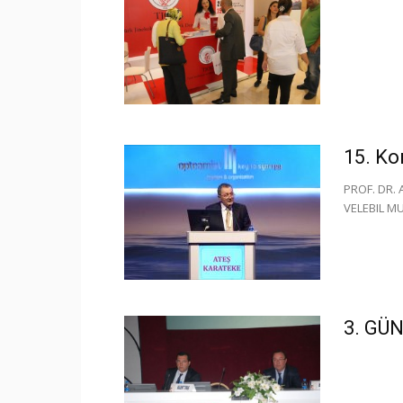
15. Ko
PROF. DR.
VELEBIL M
3. GÜ