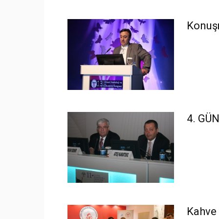
Konuş
4. GÜ
Kahve 