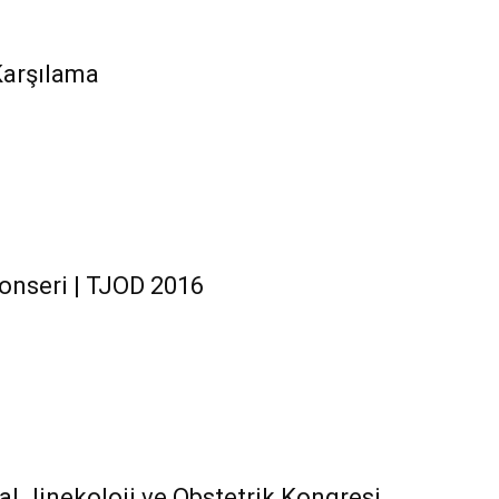
Karşılama
onseri | TJOD 2016
sal Jinekoloji ve Obstetrik Kongresi