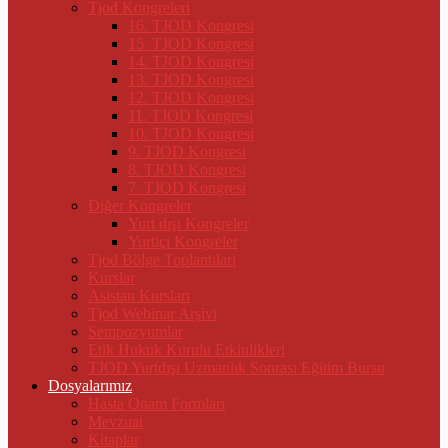
Tjod Kongreleri
16. TJOD Kongresi
15. TJOD Kongresi
14. TJOD Kongresi
13. TJOD Kongresi
12. TJOD Kongresi
11. TJOD Kongresi
10. TJOD Kongresi
9. TJOD Kongresi
8. TJOD Kongresi
7. TJOD Kongresi
Diğer Kongreler
Yurt dışı Kongreler
Yurtiçi Kongreler
Tjod Bölge Toplantıları
Kurslar
Asistan Kursları
Tjod Webinar Arşivi
Sempozyumlar
Etik Hukuk Kurulu Etkinlikleri
TJOD Yurtdışı Uzmanlık Sonrası Eğitim Bursu
Dosyalarımız
Hasta Onam Formları
Mevzuat
Kitaplar