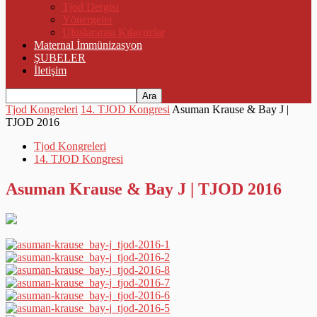
Tjod Dergisi
Yönergeler
Uluslararası Kılavuzlar
Maternal İmmünizasyon
ŞUBELER
İletişim
Tjod Kongreleri
14. TJOD Kongresi
Asuman Krause & Bay J |
TJOD 2016
Tjod Kongreleri
14. TJOD Kongresi
Asuman Krause & Bay J | TJOD 2016