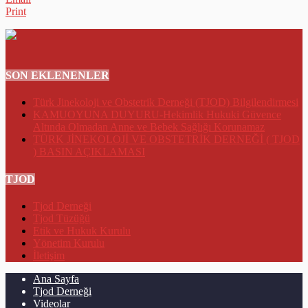
Print
SON EKLENENLER
Türk Jinekoloji ve Obstetrik Derneği (TJOD) Bilgilendirmesi
KAMUOYUNA DUYURU-Hekimlik Hukuki Güvence
Altında Olmadan Anne ve Bebek Sağlığı Korunamaz
TÜRK JİNEKOLOJİ VE OBSTETRİK DERNEĞİ ( TJOD
) BASIN AÇIKLAMASI
TJOD
Tjod Derneği
Tjod Tüzüğü
Etik ve Hukuk Kurulu
Yönetim Kurulu
İletişim
Ana Sayfa
Tjod Derneği
Videolar