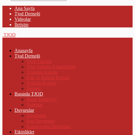
Ana Sayfa
Tjod Derneği
Videolar
İletişim
TJOD
Anasayfa
Tjod Derneği
Tjod Tüzüğü
Tjod Şubeler Yönetmeliği
Yönetim Kurulu
Etik ve Hukuk Kurulu
Yeterlik Kurulu
İletişim
Basında TJOD
Basın Haberleri
Videolar
Duyurular
Duyurular
Son Duyurular
Kamuoyuna Duyurular
Etkinlikler