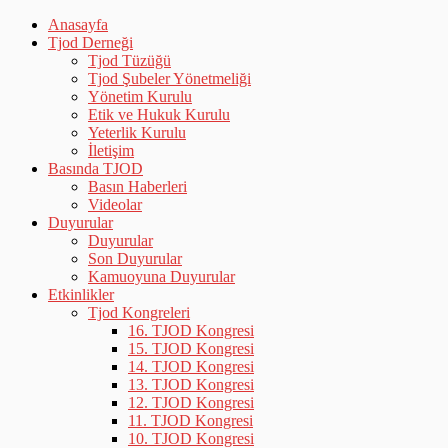
Anasayfa
Tjod Derneği
Tjod Tüzüğü
Tjod Şubeler Yönetmeliği
Yönetim Kurulu
Etik ve Hukuk Kurulu
Yeterlik Kurulu
İletişim
Basında TJOD
Basın Haberleri
Videolar
Duyurular
Duyurular
Son Duyurular
Kamuoyuna Duyurular
Etkinlikler
Tjod Kongreleri
16. TJOD Kongresi
15. TJOD Kongresi
14. TJOD Kongresi
13. TJOD Kongresi
12. TJOD Kongresi
11. TJOD Kongresi
10. TJOD Kongresi