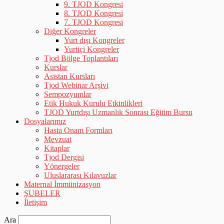
9. TJOD Kongresi
8. TJOD Kongresi
7. TJOD Kongresi
Diğer Kongreler
Yurt dışı Kongreler
Yurtiçi Kongreler
Tjod Bölge Toplantıları
Kurslar
Asistan Kursları
Tjod Webinar Arşivi
Sempozyumlar
Etik Hukuk Kurulu Etkinlikleri
TJOD Yurtdışı Uzmanlık Sonrası Eğitim Bursu
Dosyalarımız
Hasta Onam Formları
Mevzuat
Kitaplar
Tjod Dergisi
Yönergeler
Uluslararası Kılavuzlar
Maternal İmmünizasyon
ŞUBELER
İletişim
Ara