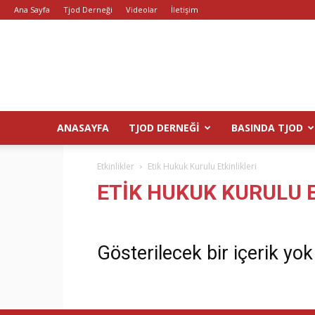
Ana Sayfa
Tjod Derneği
Videolar
İletişim
ANASAYFA
TJOD DERNEĞI
BASINDA TJOD
Etkinlikler
Etik Hukuk Kurulu Etkinlikleri
ETIK HUKUK KURULU E
Gösterilecek bir içerik yok