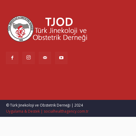
© Türk Jinekoloji ve Obstetrik Derneği | 2024
Uygulama & Destek | socialhealthagency.com.tr