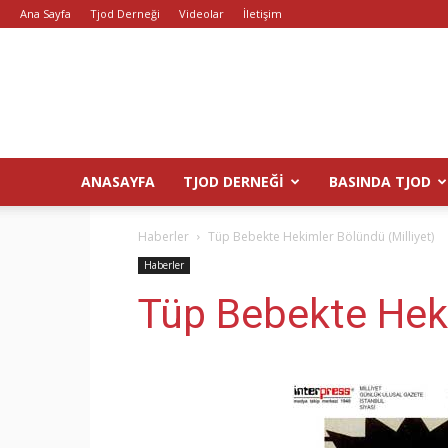
Ana Sayfa
Tjod Derneği
Videolar
İletişim
ANASAYFA
TJOD DERNEĞI
BASINDA TJOD
Haberler
Tüp Bebekte Hekimler Bölündü (Milliyet)
Haberler
Tüp Bebekte Heki