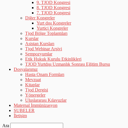
9. TJOD Kongresi
8. TJOD Kongresi
7. TJOD Kongresi
Diğer Kongreler
Yurt dışı Kongreler
Yurtiçi Kongreler
Tjod Bölge Toplantıları
Kurslar
Asistan Kursları
Tjod Webinar Arşivi
Sempozyumlar
Etik Hukuk Kurulu Etkinlikleri
TJOD Yurtdışı Uzmanlık Sonrası Eğitim Bursu
Dosyalarımız
Hasta Onam Formları
Mevzuat
Kitaplar
Tjod Dergisi
Yönergeler
Uluslararası Kılavuzlar
Maternal İmmünizasyon
ŞUBELER
İletişim
Ara