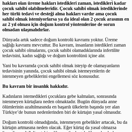
hakları olan üreme hakları istedikleri zaman, istedikleri kadar
çocuk sahibi olabilmeleridir. Çocuk sahibi olmak istediklerinde
her türlü tedavi ve desteği alma hakları vardır ama çocuk
sahibi olmak istemiyorlarsa ya da ideal olan 2 çocuk arasının en
az 2 yıl olması için doğum kontrol yöntemlerine de sorun
olmadan ulaşmalıdırlar.
Dünyada artık sadece doğum kontrolü kavramı yoktur. Üreme
sağlığı kavramı mevcuttur. Bu kavram, insanların istedikleri zaman
çocuk sahibi olmalarını, çocuk sahibi olamadıklarında infertilite
tedavisini, kadın sağlığı ve doğum kontrolünü içine alır.
Yani bu kavramda çocuk sahibi olmak isteyip de olamayanların
tedavisinin yanında, çocuk sahibi olmak istemeyenlerin de
istenmeyen gebeliklerini engellemesi söz konusudur.
Bu kavram bir insanlık hakkıdır.
Kadınların istemedikleri çocuklara gebe kalmaları, sonrasında
istenmeyen kürtajlara neden olmaktadır. Bugün dünyada anne
ölümlerinin azaltılmasında en başarılı ülkelerin başında yer alan
Türkiye’de bunun nedenlerinden biri de kürtajın yasal olmasıdır.
Doğum kontrolü olmadığında, istenmeyen gebelikler artacak, bu da
kürtajın artmasına neden olacak. Eğer kürtaj da yasal olmazsa