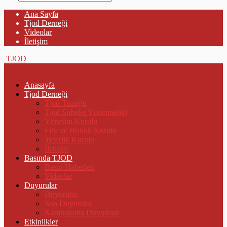
Ana Sayfa
Tjod Derneği
Videolar
İletişim
TJOD
Anasayfa
Tjod Derneği
Tjod Tüzüğü
Tjod Şubeler Yönetmeliği
Yönetim Kurulu
Etik ve Hukuk Kurulu
Yeterlik Kurulu
İletişim
Basında TJOD
Basın Haberleri
Videolar
Duyurular
Duyurular
Son Duyurular
Kamuoyuna Duyurular
Etkinlikler