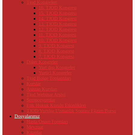
Tjod Kongreleri
16. TJOD Kongresi
15. TJOD Kongresi
14. TJOD Kongresi
13. TJOD Kongresi
12. TJOD Kongresi
11. TJOD Kongresi
10. TJOD Kongresi
9. TJOD Kongresi
8. TJOD Kongresi
7. TJOD Kongresi
Diğer Kongreler
Yurt dışı Kongreler
Yurtiçi Kongreler
Tjod Bölge Toplantıları
Kurslar
Asistan Kursları
Tjod Webinar Arşivi
Sempozyumlar
Etik Hukuk Kurulu Etkinlikleri
TJOD Yurtdışı Uzmanlık Sonrası Eğitim Bursu
Dosyalarımız
Hasta Onam Formları
Mevzuat
Kitaplar