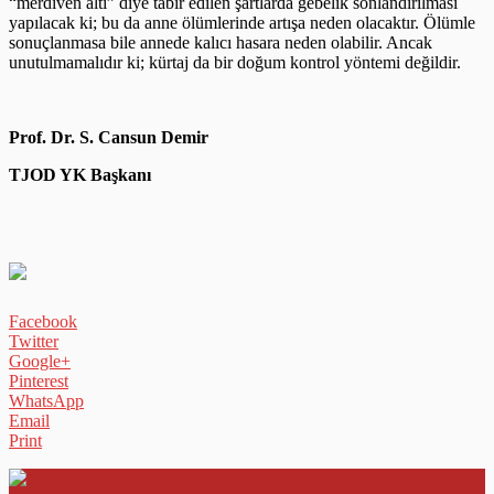
“merdiven altı” diye tabir edilen şartlarda gebelik sonlandırılması
yapılacak ki; bu da anne ölümlerinde artışa neden olacaktır. Ölümle
sonuçlanmasa bile annede kalıcı hasara neden olabilir. Ancak
unutulmamalıdır ki; kürtaj da bir doğum kontrol yöntemi değildir.
Prof. Dr. S. Cansun Demir
TJOD YK Başkanı
Facebook
Twitter
Google+
Pinterest
WhatsApp
Email
Print