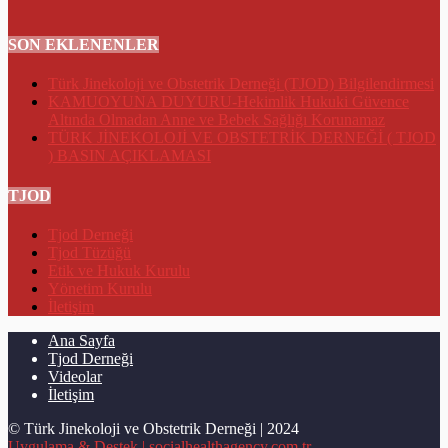
SON EKLENENLER
Türk Jinekoloji ve Obstetrik Derneği (TJOD) Bilgilendirmesi
KAMUOYUNA DUYURU-Hekimlik Hukuki Güvence
Altında Olmadan Anne ve Bebek Sağlığı Korunamaz
TÜRK JİNEKOLOJİ VE OBSTETRİK DERNEĞİ ( TJOD
) BASIN AÇIKLAMASI
TJOD
Tjod Derneği
Tjod Tüzüğü
Etik ve Hukuk Kurulu
Yönetim Kurulu
İletişim
Ana Sayfa
Tjod Derneği
Videolar
İletişim
© Türk Jinekoloji ve Obstetrik Derneği | 2024
Uygulama & Destek | socialhealthagency.com.tr