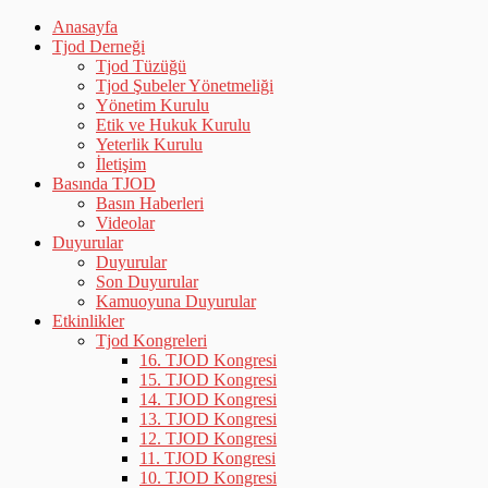
Anasayfa
Tjod Derneği
Tjod Tüzüğü
Tjod Şubeler Yönetmeliği
Yönetim Kurulu
Etik ve Hukuk Kurulu
Yeterlik Kurulu
İletişim
Basında TJOD
Basın Haberleri
Videolar
Duyurular
Duyurular
Son Duyurular
Kamuoyuna Duyurular
Etkinlikler
Tjod Kongreleri
16. TJOD Kongresi
15. TJOD Kongresi
14. TJOD Kongresi
13. TJOD Kongresi
12. TJOD Kongresi
11. TJOD Kongresi
10. TJOD Kongresi