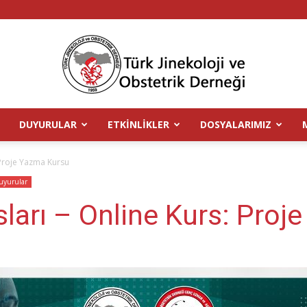
DUYURULAR
ETKINLIKLER
DOSYALARIMIZ
TJOD
 Proje Yazma Kursu
uyurular
sları – Online Kurs: Pro