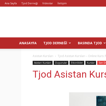
Ana Sayfa
Tjod Derneği
Videolar
İletişim
ANASAYFA
TJOD DERNEĞI
BASINDA TJOD
Asistan Kursları
Tjod Asistan Kursları – Online Kurs:
Asistan Kursları
Duyurular
Etkinlikler
Kurslar
Son D
Tjod Asistan Kur