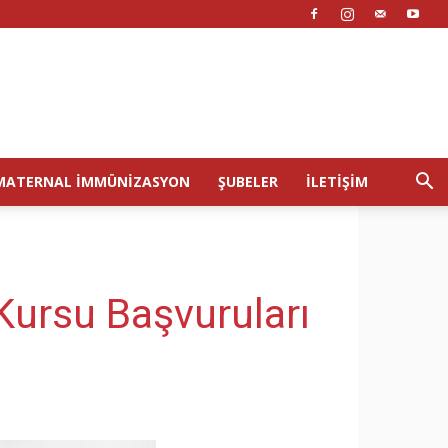
MATERNAL İMMÜNIZASYON
ŞUBELER
İLETIŞIM
 Kursu Başvuruları