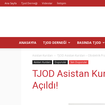
Ana Sayfa
Tjod Derneği
Videolar
İletişim
ANASAYFA
TJOD DERNEĞI
BASINDA TJOD
Asistan Kursları
TJOD Asistan Kursları – Obstetrik Pra
Asistan Kursları
Duyurular
Son Duyurular
TJOD Asistan Kurs
Açıldı!