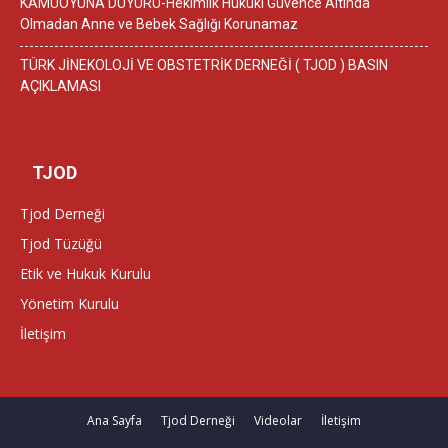
KAMUOYUNA DUYURU-Hekimlik Hukuki Güvence Altında
Olmadan Anne ve Bebek Sağlığı Korunamaz
TÜRK JİNEKOLOJİ VE OBSTETRİK DERNEĞİ ( TJOD ) BASIN
AÇIKLAMASI
TJOD
Tjod Derneği
Tjod Tüzüğü
Etik ve Hukuk Kurulu
Yönetim Kurulu
İletişim
Ana Sayfa
Tjod Derneği
Videolar
İletişim