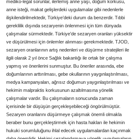
mediko-legal sorunlar, ilerlemiş anne yaşı, doğum korkusu,
anne isteği, makat gelişlerdeki uygulamalar gibi nedenlerle
ilişkilendirilmektedir, Türkiye’deki durum da benzerdir. Tıbbi
gereklilik dışında sezaryenin önlenmesi için tüm dünyada
çalışmalar sürmektedir. Türkiye’de sezaryen oranları yüksektir
ve düşürülmesi için önlemler alınması gerekmektedir. TJOD,
sezaryen oranlarının artış nedenleri ve düşürme stratejileri ile
ilgili olarak 2 yıl önce Sağlık bakanlığı ile ortak bir çalışma
yapmış ve önerilerini sunmuştur. Bu öneriler arasında, ebe
doğumlarının arttırılması, gebe okullarının yaygınlaştırılması,
medya kampanyaları, ağrısız doğumun yaygınlaştırılması ve
hekimin malpraktis korkusunun azaltılmasına yönelik
çalışmalar vardır. Bu çalışmaların sonucunda zaman
içerisinde bir düşüşün gerçekleşebileceği öngörülmüştür.
Sezaryen oranlarını düşürmeye çalışmak önemli olmakla
beraber bunu gerçekleştirmek için hasta hakları ile hekimin
hukuki sorumluluğunu ihlal edecek uygulamalardan kaçınmak
daha önemlidir. Hekimi cezalandırmaya yönelik uygulamaların