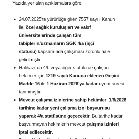
Yazıda yer alan açıklamalara göre;
24.07.2025’te yürürlüğe giren 7557 sayılı Kanun
ile,
özel sağlık kuruluşları ve vakıf
üniversitelerinde çalışan tüm
tabiplerin/uzmanların SGK 4/a (işçi
statüsü)
kapsamında çalışması zorunlu hale
getirilmiştir.
Hâlihazırda 4/b veya diğer statülerde çalışan
hekimler için
1219 sayılı Kanuna eklenen Geçici
Madde 16
ile
1 Haziran 2026’ya kadar
uyum süresi
tanınmıştır.
Mevcut çalışma izinlerine sahip hekimler
,
1/6/2026
tarihine kadar yeni çalışma izni başvurusu
yaparak 4/a statüsüne geçecektir.
Bu tarihe kadar
başvurmayan hekimlerin mevcut
çalışma izinleri
iptal edilecektir
.