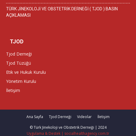
TÜRK JİNEKOLOJİ VE OBSTETRİK DERNEĞİ ( TJOD ) BASIN
AÇIKLAMASI
TJOD
Tjod Derneği
Tjod Tüzüğü
Etik ve Hukuk Kurulu
Yönetim Kurulu
İletişim
Ana Sayfa
Tjod Derneği
Videolar
İletişim
© Türk Jinekoloji ve Obstetrik Derneği | 2024
Uygulama & Destek | socialhealthagency.com.tr