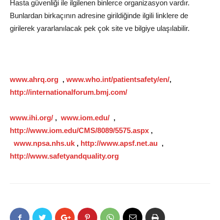
Hasta güvenliği ile ilgilenen binlerce organizasyon vardır.
Bunlardan birkaçının adresine girildiğinde ilgili linklere de
girilerek yararlanılacak pek çok site ve bilgiye ulaşılabilir.
www.ahrq.org
,
www.who.int/patientsafety/en/
,
http://internationalforum.bmj.com/
www.ihi.org/
,
www.iom.edu/
,
http://www.iom.edu/CMS/8089/5575.aspx
,
www.npsa.nhs.uk
,
http://www.apsf.net.au
,
http://www.safetyandquality.org