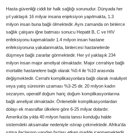
Hasta güvenliği ciddi bir halk sağlığı sorunudur. Dünyada her
yıl yaklaşık 16 milyar insana enjeksiyon yapılmakta, 1.3
milyon insan buna bağlı ölmektedir. Aynı zamanda on binlerce
sağlık çalışanı iğne batması sonucu Hepatit B, C ve HIV
enfeksiyonu kapmaktadır 1.4 milyon insan hastane
enfeksiyonuna yakalanmakta, binlercesi hastanelerde
düşmeye bağlı zararlar görmektedir. Her yıl yaklaşık 234
milyon insan major ameliyat olmaktadır. Major cerrahiye bağlı
mortalite hastanelere bağlı olarak %0.4 ile %10 arasında
değişmektedir. Cerrahi komplikasyonlara bağlı olarak maluliyet
veya yatış süresinin uzaması %3-25 dir. 20 milyon kadın
sezaryen, operatif doğum hariç doğum komplikasyonlarına
bağlı ameliyat olmaktadır. Önlenebilir komplikasyonlardan
dolayı ek masraflar ülkelere göre 6-25 milyar dolardır.
Amerika’da yılda 40 milyon hasta tanısı konduğu halde
sistemdeki aksamalar nedeniyle ıstırap çekmektedir. Afrika’da
sıtma ilaçlarının yarıdan fazlası etken madde içermemektedir.