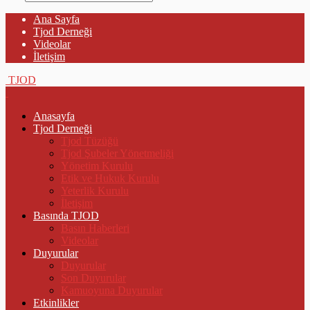
Ana Sayfa
Tjod Derneği
Videolar
İletişim
TJOD
Anasayfa
Tjod Derneği
Tjod Tüzüğü
Tjod Şubeler Yönetmeliği
Yönetim Kurulu
Etik ve Hukuk Kurulu
Yeterlik Kurulu
İletişim
Basında TJOD
Basın Haberleri
Videolar
Duyurular
Duyurular
Son Duyurular
Kamuoyuna Duyurular
Etkinlikler