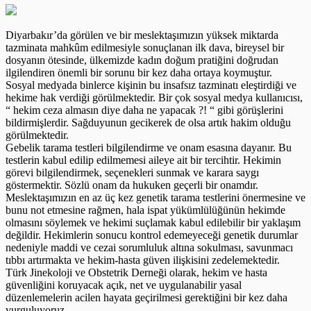
Diyarbakır’da görülen ve bir meslektaşımızın yüksek miktarda
tazminata mahkûm edilmesiyle sonuçlanan ilk dava, bireysel bir
dosyanın ötesinde, ülkemizde kadın doğum pratiğini doğrudan
ilgilendiren önemli bir sorunu bir kez daha ortaya koymuştur.
Sosyal medyada binlerce kişinin bu insafsız tazminatı eleştirdiği ve
hekime hak verdiği görülmektedir. Bir çok sosyal medya kullanıcısı,
“ hekim ceza almasın diye daha ne yapacak ?! “ gibi görüşlerini
bildirmişlerdir. Sağduyunun gecikerek de olsa artık hakim olduğu
görülmektedir.
Gebelik tarama testleri bilgilendirme ve onam esasına dayanır. Bu
testlerin kabul edilip edilmemesi aileye ait bir tercihtir. Hekimin
görevi bilgilendirmek, seçenekleri sunmak ve karara saygı
göstermektir. Sözlü onam da hukuken geçerli bir onamdır.
Meslektaşımızın en az üç kez genetik tarama testlerini önermesine ve
bunu not etmesine rağmen, hala ispat yükümlülüğünün hekimde
olmasını söylemek ve hekimi suçlamak kabul edilebilir bir yaklaşım
değildir. Hekimlerin sonucu kontrol edemeyeceği genetik durumlar
nedeniyle maddi ve cezai sorumluluk altına sokulması, savunmacı
tıbbı artırmakta ve hekim-hasta güven ilişkisini zedelemektedir.
Türk Jinekoloji ve Obstetrik Derneği olarak, hekim ve hasta
güvenliğini koruyacak açık, net ve uygulanabilir yasal
düzenlemelerin acilen hayata geçirilmesi gerektiğini bir kez daha
vurguluyoruz..