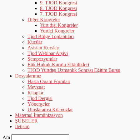
9. TJOD Kongresi
8. TJOD Kongresi
7. TJOD Kongresi
Diğer Kongreler
Yurt dışı Kongreler
Yurtiçi Kongreler
Tjod Bölge Toplantıları
Kurslar
Asistan Kursları
Tjod Webinar Arşivi
Sempozyumlar
Etik Hukuk Kurulu Etkinlikleri
TJOD Yurtdışı Uzmanlık Sonrası Eğitim Bursu
Dosyalarımız
Hasta Onam Formları
Mevzuat
Kitaplar
Tjod Dergisi
Yönergeler
Uluslararası Kılavuzlar
Maternal İmmünizasyon
ŞUBELER
İletişim
Ara