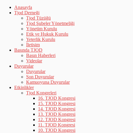
Anasayfa
Tjod Derneği
Tjod Tüzüğü
Tjod Şubeler Yönetmeliği
Yönetim Kurulu
Etik ve Hukuk Kurulu
Yeterlik Kurulu
İletişim
Basında TJOD
Basın Haberleri
Videolar
Duyurular
Duyurular
Son Duyurular
Kamuoyuna Duyurular
Etkinlikler
Tjod Kongreleri
16. TJOD Kongresi
15. TJOD Kongresi
14. TJOD Kongresi
13. TJOD Kongresi
12. TJOD Kongresi
11. TJOD Kongresi
10. TJOD Kongresi