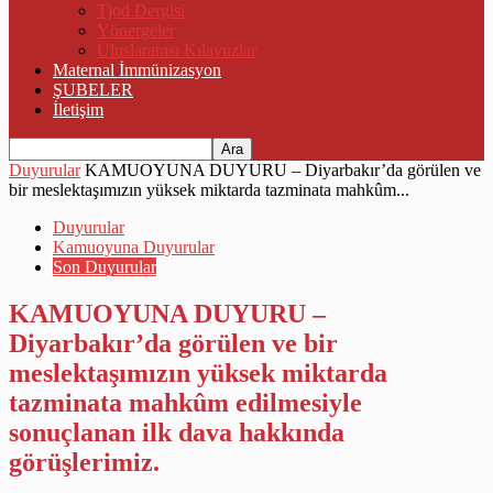
Tjod Dergisi
Yönergeler
Uluslararası Kılavuzlar
Maternal İmmünizasyon
ŞUBELER
İletişim
Duyurular
KAMUOYUNA DUYURU – Diyarbakır’da görülen ve
bir meslektaşımızın yüksek miktarda tazminata mahkûm...
Duyurular
Kamuoyuna Duyurular
Son Duyurular
KAMUOYUNA DUYURU –
Diyarbakır’da görülen ve bir
meslektaşımızın yüksek miktarda
tazminata mahkûm edilmesiyle
sonuçlanan ilk dava hakkında
görüşlerimiz.