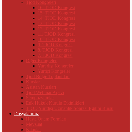
Tjod Kongreleri
16. TJOD Kongresi
15. TJOD Kongresi
14. TJOD Kongresi
13. TJOD Kongresi
12. TJOD Kongresi
11. TJOD Kongresi
10. TJOD Kongresi
9. TJOD Kongresi
8. TJOD Kongresi
7. TJOD Kongresi
Diğer Kongreler
Yurt dışı Kongreler
Yurtiçi Kongreler
Tjod Bölge Toplantıları
Kurslar
Asistan Kursları
Tjod Webinar Arşivi
Sempozyumlar
Etik Hukuk Kurulu Etkinlikleri
TJOD Yurtdışı Uzmanlık Sonrası Eğitim Bursu
Dosyalarımız
Hasta Onam Formları
Mevzuat
Kitaplar