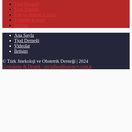
Tjod Derneği
Tjod Tüzüğü
Etik ve Hukuk Kurulu
Yönetim Kurulu
İletişim
Ana Sayfa
Tjod Derneği
Videolar
İletişim
© Türk Jinekoloji ve Obstetrik Derneği | 2024
Uygulama & Destek | socialhealthagency.com.tr