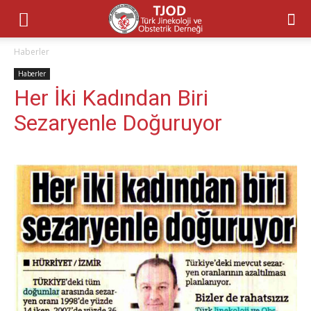
Haberler
Haberler
Her İki Kadından Biri
Sezaryenle Doğuruyor