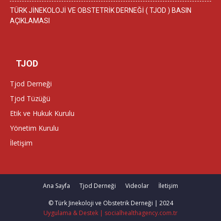
TÜRK JİNEKOLOJİ VE OBSTETRİK DERNEĞİ ( TJOD ) BASIN
AÇIKLAMASI
TJOD
Tjod Derneği
Tjod Tüzüğü
Etik ve Hukuk Kurulu
Yönetim Kurulu
İletişim
Ana Sayfa
Tjod Derneği
Videolar
İletişim
© Türk Jinekoloji ve Obstetrik Derneği | 2024
Uygulama & Destek | socialhealthagency.com.tr