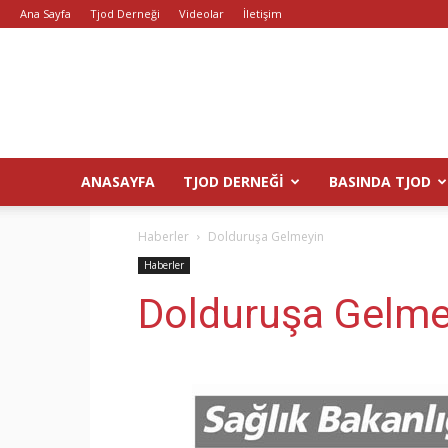
Ana Sayfa
Tjod Derneği
Videolar
İletişim
ANASAYFA
TJOD DERNEĞI
BASINDA TJOD
Haberler
Dolduruşa Gelmeyin
Haberler
Dolduruşa Gelme