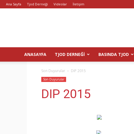
Ana Sayfa
Tjod Derneği
Videolar
İletişim
ANASAYFA
TJOD DERNEĞI
BASINDA TJOD
Son Duyurular
DIP 2015
Son Duyurular
DIP 2015