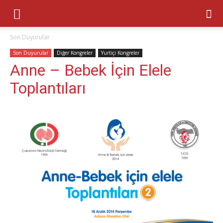
Son Duyurular
Son Duyurular
Diğer Kongreler
Yurtiçi Kongreler
Anne – Bebek İçin Elele
Toplantıları