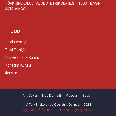
TÜRK JİNEKOLOJİ VE OBSTETRİK DERNEĞİ ( TJOD ) BASIN
AÇIKLAMASI
TJOD
Tjod Derneği
Tjod Tüzüğü
Etik ve Hukuk Kurulu
Yönetim Kurulu
İletişim
Ana Sayfa
Tjod Derneği
Videolar
İletişim
© Türk Jinekoloji ve Obstetrik Derneği | 2024
Uygulama & Destek | socialhealthagency.com.tr