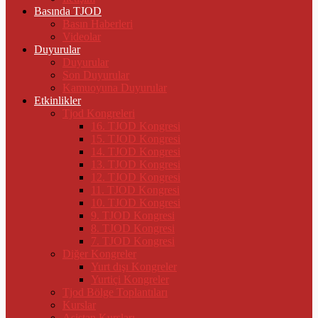
Basında TJOD
Basın Haberleri
Videolar
Duyurular
Duyurular
Son Duyurular
Kamuoyuna Duyurular
Etkinlikler
Tjod Kongreleri
16. TJOD Kongresi
15. TJOD Kongresi
14. TJOD Kongresi
13. TJOD Kongresi
12. TJOD Kongresi
11. TJOD Kongresi
10. TJOD Kongresi
9. TJOD Kongresi
8. TJOD Kongresi
7. TJOD Kongresi
Diğer Kongreler
Yurt dışı Kongreler
Yurtiçi Kongreler
Tjod Bölge Toplantıları
Kurslar
Asistan Kursları