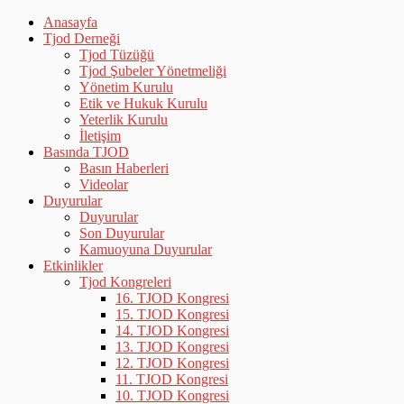
Anasayfa
Tjod Derneği
Tjod Tüzüğü
Tjod Şubeler Yönetmeliği
Yönetim Kurulu
Etik ve Hukuk Kurulu
Yeterlik Kurulu
İletişim
Basında TJOD
Basın Haberleri
Videolar
Duyurular
Duyurular
Son Duyurular
Kamuoyuna Duyurular
Etkinlikler
Tjod Kongreleri
16. TJOD Kongresi
15. TJOD Kongresi
14. TJOD Kongresi
13. TJOD Kongresi
12. TJOD Kongresi
11. TJOD Kongresi
10. TJOD Kongresi