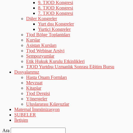
9. TJOD Kongresi
8. TJOD Kongresi
7. TJOD Kongresi
Diğer Kongreler
Yurt dışı Kongreler
Yurtiçi Kongreler
Tjod Bölge Toplantıları
Kurslar
Asistan Kursları
Tjod Webinar Arşivi
Sempozyumlar
Etik Hukuk Kurulu Etkinlikleri
TJOD Yurtdışı Uzmanlık Sonrası Eğitim Bursu
Dosyalarımız
Hasta Onam Formları
Mevzuat
Kitaplar
Tjod Dergisi
Yönergeler
Uluslararası Kılavuzlar
Maternal İmmünizasyon
ŞUBELER
İletişim
Ara