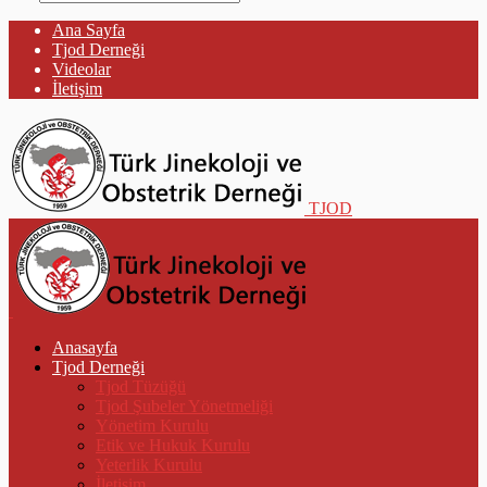
Ana Sayfa
Tjod Derneği
Videolar
İletişim
TJOD
Anasayfa
Tjod Derneği
Tjod Tüzüğü
Tjod Şubeler Yönetmeliği
Yönetim Kurulu
Etik ve Hukuk Kurulu
Yeterlik Kurulu
İletişim