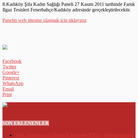
8.Kadıköy Şifa Kadın Sağlığı Paneli 27 Kasım 2011 tarihinde Faruk
Ilgaz Tesisleri Fenerbahçe/Kadıköy adresinde gerçekleştirilecektir.
Panelin web sitesine ulaşmak için tıklayınız
Facebook
Twitter
Google+
Pinterest
WhatsApp
Email
Print
SON EKLENENLER
Türk Jinekoloji ve Obstetrik Derneği (TJOD) Bilgilendirmesi