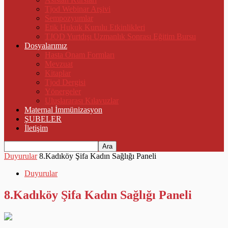
Tjod Webinar Arşivi
Sempozyumlar
Etik Hukuk Kurulu Etkinlikleri
TJOD Yurtdışı Uzmanlık Sonrası Eğitim Bursu
Dosyalarımız
Hasta Onam Formları
Mevzuat
Kitaplar
Tjod Dergisi
Yönergeler
Uluslararası Kılavuzlar
Maternal İmmünizasyon
ŞUBELER
İletişim
Duyurular
8.Kadıköy Şifa Kadın Sağlığı Paneli
Duyurular
8.Kadıköy Şifa Kadın Sağlığı Paneli