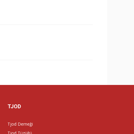
TJOD
Tjod Derneği
Tjod Tüzüğü