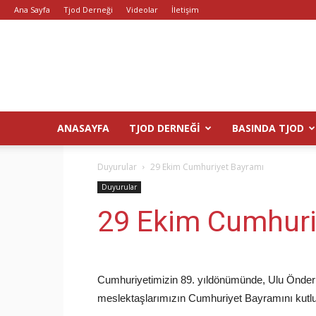
Ana Sayfa
Tjod Derneği
Videolar
İletişim
ANASAYFA
TJOD DERNEĞI
BASINDA TJOD
Duyurular
29 Ekim Cumhuriyet Bayramı
Duyurular
29 Ekim Cumhuri
Cumhuriyetimizin 89. yıldönümünde, Ulu Önder Mu
meslektaşlarımızın Cumhuriyet Bayramını kutl