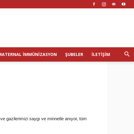
MATERNAL İMMÜNIZASYON
ŞUBELER
İLETIŞIM
e gazilerimizi saygı ve minnetle anıyor, tüm