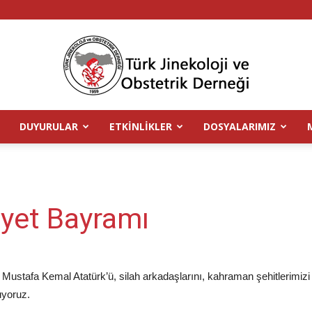
DUYURULAR
ETKINLIKLER
DOSYALARIMIZ
TJOD
yet Bayramı
stafa Kemal Atatürk’ü, silah arkadaşlarını, kahraman şehitlerimizi v
uyoruz.