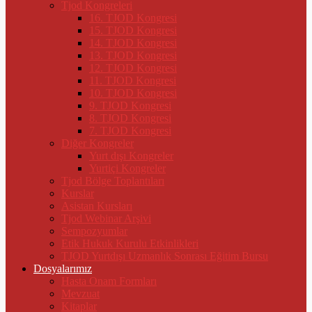
Tjod Kongreleri
16. TJOD Kongresi
15. TJOD Kongresi
14. TJOD Kongresi
13. TJOD Kongresi
12. TJOD Kongresi
11. TJOD Kongresi
10. TJOD Kongresi
9. TJOD Kongresi
8. TJOD Kongresi
7. TJOD Kongresi
Diğer Kongreler
Yurt dışı Kongreler
Yurtiçi Kongreler
Tjod Bölge Toplantıları
Kurslar
Asistan Kursları
Tjod Webinar Arşivi
Sempozyumlar
Etik Hukuk Kurulu Etkinlikleri
TJOD Yurtdışı Uzmanlık Sonrası Eğitim Bursu
Dosyalarımız
Hasta Onam Formları
Mevzuat
Kitaplar