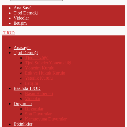
Ana Sayfa
Tjod Derneği
Videolar
İletişim
TJOD
Anasayfa
Tjod Derneği
Tjod Tüzüğü
Tjod Şubeler Yönetmeliği
Yönetim Kurulu
Etik ve Hukuk Kurulu
Yeterlik Kurulu
İletişim
Basında TJOD
Basın Haberleri
Videolar
Duyurular
Duyurular
Son Duyurular
Kamuoyuna Duyurular
Etkinlikler