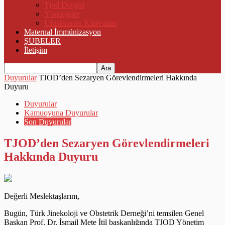
Tjod Dergisi
Yönergeler
Uluslararası Kılavuzlar
Maternal İmmünizasyon
ŞUBELER
İletişim
Duyurular
TJOD’den Sezaryen Görevlendirmeleri Hakkında
Duyuru
Duyurular
Kamuoyuna Duyurular
Son Duyurular
TJOD’den Sezaryen Görevlendirmeleri
Hakkında Duyuru
Değerli Meslektaşlarım,
Bugün, Türk Jinekoloji ve Obstetrik Derneği’ni temsilen Genel
Başkan Prof. Dr. İsmail Mete İtil başkanlığında TJOD Yönetim