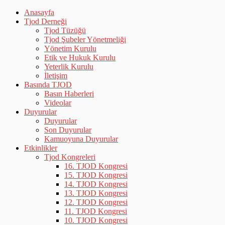
Anasayfa
Tjod Derneği
Tjod Tüzüğü
Tjod Şubeler Yönetmeliği
Yönetim Kurulu
Etik ve Hukuk Kurulu
Yeterlik Kurulu
İletişim
Basında TJOD
Basın Haberleri
Videolar
Duyurular
Duyurular
Son Duyurular
Kamuoyuna Duyurular
Etkinlikler
Tjod Kongreleri
16. TJOD Kongresi
15. TJOD Kongresi
14. TJOD Kongresi
13. TJOD Kongresi
12. TJOD Kongresi
11. TJOD Kongresi
10. TJOD Kongresi