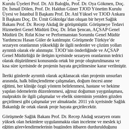
Kurulu Üyeleri Prof. Dr. Ali Baloğlu, Prof. Dr. Oya Gökmen, Doç.
Dr. İsmail Dölen, Prof. Dr. Haldun Güner TJOD Yönetim Kurulu
Üyesi ve İstanbul İl Başkanı Prof. Dr. Atıl Yüksel ve TJOD Ankara
İl Başkanı Doç. Dr. Ümit Göktolga’dan oluşan bir heyet Sağlık
Bakanı Prof. Dr. Recep Akdağ ile görüşmüştür. Görüşmeye Tedavi
Hizmetleri Genel Müdürü Doç. Dr. İrfan Şencan, AÇSAP Genel
Müdürü Dr. Rıfat Köse ve Performanstan Sorumlu Genel Müdür
Yardımcısı Hasan Güler de katılmıştır. Görüşmede Türkiye’de
sezaryen oranlarının yüksekliği ile ilgili nedenler ve çözüm yolları
ayrıntılı olarak ele alınmıştır. TJOD’nin önderliğinde ve AÇSAP
Genel Müdürlüğü ile iletişim içerisinde sezaryen oranlarının tedrici
olarak düşürülmesi konusunda ortak bir proje oluşturulmasına ve
kısa süre içerisinde de projenin hayata geçirilmesine karar verilmiştir.
İleriki günlerde ayrıntılı olarak açıklanacak olan projenin unsurları
arasında, halk bilinçlendirme çalışmaları, doğum öncesi anne
eğitimi, her kliniğe özgü yöntem belirlenmesi, hastane ve hekime
yapılan ödemelerin düzenlenmesi, ağrısız doğumun yaygınlaşması,
malpraktis ile ilgili çalışmalar ve ebelik sisteminin yeniden gözden
geçirilmesi gibi çalışmalar yer almaktadır. 2011 yılı içerisinde Sağlık
Bakanlığı ile ortak olarak proje hayata geçirilecektir.
Görüşmede Sağlık Bakanı Prof. Dr. Recep Akdağ sezaryen oranı
yüksek olan hekimlere uygulanmakta olan inceleme ve meslek içi
eğitim görevlendirmelerinin bugünden itibaren durdurulduğunu