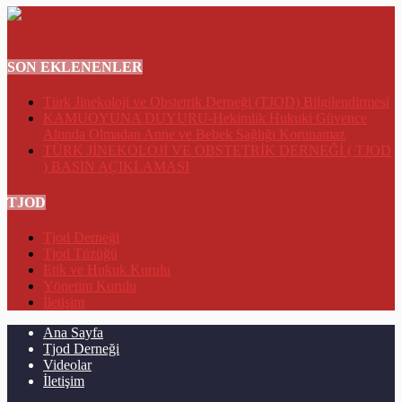
SON EKLENENLER
Türk Jinekoloji ve Obstetrik Derneği (TJOD) Bilgilendirmesi
KAMUOYUNA DUYURU-Hekimlik Hukuki Güvence
Altında Olmadan Anne ve Bebek Sağlığı Korunamaz
TÜRK JİNEKOLOJİ VE OBSTETRİK DERNEĞİ ( TJOD
) BASIN AÇIKLAMASI
TJOD
Tjod Derneği
Tjod Tüzüğü
Etik ve Hukuk Kurulu
Yönetim Kurulu
İletişim
Ana Sayfa
Tjod Derneği
Videolar
İletişim