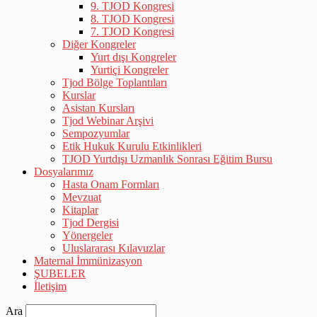
9. TJOD Kongresi
8. TJOD Kongresi
7. TJOD Kongresi
Diğer Kongreler
Yurt dışı Kongreler
Yurtiçi Kongreler
Tjod Bölge Toplantıları
Kurslar
Asistan Kursları
Tjod Webinar Arşivi
Sempozyumlar
Etik Hukuk Kurulu Etkinlikleri
TJOD Yurtdışı Uzmanlık Sonrası Eğitim Bursu
Dosyalarımız
Hasta Onam Formları
Mevzuat
Kitaplar
Tjod Dergisi
Yönergeler
Uluslararası Kılavuzlar
Maternal İmmünizasyon
ŞUBELER
İletişim
Ara