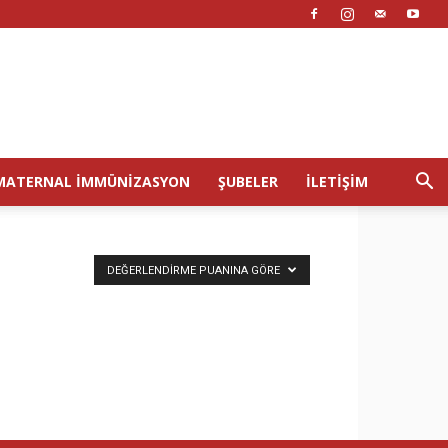
MATERNAL İMMÜNIZASYON
ŞUBELER
İLETIŞIM
DEĞERLENDIRME PUANINA GÖRE