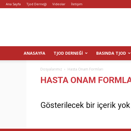
Ana Sayfa
Tjod Derneği
Videolar
İletişim
ANASAYFA
TJOD DERNEĞI
BASINDA TJOD
Dosyalarımız
Hasta Onam Formları
HASTA ONAM FORMLA
Gösterilecek bir içerik yok