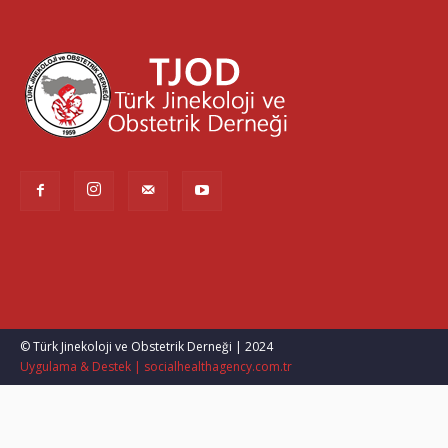
© Türk Jinekoloji ve Obstetrik Derneği | 2024
Uygulama & Destek | socialhealthagency.com.tr