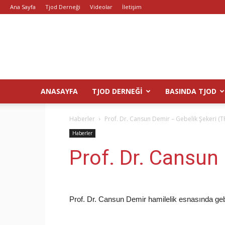
Ana Sayfa
Tjod Derneği
Videolar
İletişim
ANASAYFA
TJOD DERNEĞI
BASINDA TJOD
Haberler
Prof. Dr. Cansun Demir – Gebelik Şekeri (
Haberler
Prof. Dr. Cansun
Prof. Dr. Cansun Demir hamilelik esnasında gebel