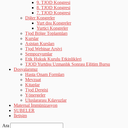
9. TJOD Kongresi
8. TJOD Kongresi
7. TJOD Kongresi
Diğer Kongreler
Yurt dışı Kongreler
Yurtiçi Kongreler
Tjod Bölge Toplantıları
Kurslar
Asistan Kursları
Tjod Webinar Arşivi
Sempozyumlar
Etik Hukuk Kurulu Etkinlikleri
TJOD Yurtdışı Uzmanlık Sonrası Eğitim Bursu
Dosyalarımız
Hasta Onam Formları
Mevzuat
Kitaplar
Tjod Dergisi
Yönergeler
Uluslararası Kılavuzlar
Maternal İmmünizasyon
ŞUBELER
İletişim
Ara