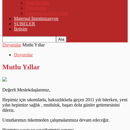
Tjod Dergisi
Yönergeler
Uluslararası Kılavuzlar
Maternal İmmünizasyon
ŞUBELER
İletişim
Duyurular
Mutlu Yıllar
Duyurular
Mutlu Yıllar
Değerli Meslekdaşlarımız,
Hepimiz için sıkıntılarla, haksızlıklarla geçen 2011 yılı biterken, yeni
yılın hepimize sağlık , mutluluk, başarı dolu günler getirmesinini
dileriz.
Umutlarımızı tüketmeden çalışmalarımıza devam edeceğiz.
Hepinize saygı ve sevgilerimizi sunarız.