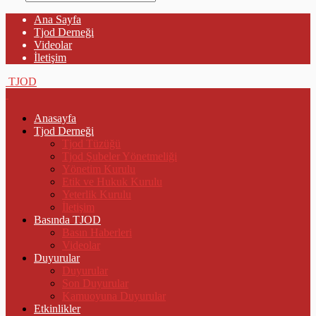
Ana Sayfa
Tjod Derneği
Videolar
İletişim
TJOD
Anasayfa
Tjod Derneği
Tjod Tüzüğü
Tjod Şubeler Yönetmeliği
Yönetim Kurulu
Etik ve Hukuk Kurulu
Yeterlik Kurulu
İletişim
Basında TJOD
Basın Haberleri
Videolar
Duyurular
Duyurular
Son Duyurular
Kamuoyuna Duyurular
Etkinlikler