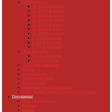
Tjod Kongreleri
16. TJOD Kongresi
15. TJOD Kongresi
14. TJOD Kongresi
13. TJOD Kongresi
12. TJOD Kongresi
11. TJOD Kongresi
10. TJOD Kongresi
9. TJOD Kongresi
8. TJOD Kongresi
7. TJOD Kongresi
Diğer Kongreler
Yurt dışı Kongreler
Yurtiçi Kongreler
Tjod Bölge Toplantıları
Kurslar
Asistan Kursları
Tjod Webinar Arşivi
Sempozyumlar
Etik Hukuk Kurulu Etkinlikleri
TJOD Yurtdışı Uzmanlık Sonrası Eğitim Bursu
Dosyalarımız
Hasta Onam Formları
Mevzuat
Kitaplar