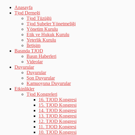
Anasayfa
Tjod Derneği
Tjod Tüzüğü
Tjod Şubeler Yönetmeliği
Yönetim Kurulu
Etik ve Hukuk Kurulu
Yeterlik Kurulu
İletişim
Basında TJOD
Basın Haberleri
Videolar
Duyurular
Duyurular
Son Duyurular
Kamuoyuna Duyurular
Etkinlikler
Tjod Kongreleri
16. TJOD Kongresi
15. TJOD Kongresi
14. TJOD Kongresi
13. TJOD Kongresi
12. TJOD Kongresi
11. TJOD Kongresi
10. TJOD Kongresi