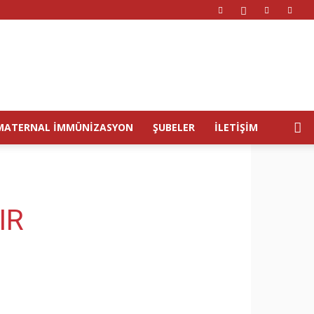
MATERNAL İMMÜNIZASYON
ŞUBELER
İLETIŞIM
IR