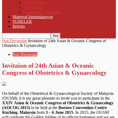
Tjod Dergisi
Yönergeler
Uluslararası Kılavuzlar
Maternal İmmünizasyon
ŞUBELER
İletişim
Son Duyurular
Invitaion of 24th Asian & Oceanic Congress of
Obstetrics & Gynaecology
Son Duyurular
Invitaion of 24th Asian & Oceanic
Congress of Obstetrics & Gynaecology
On behalf of the Obstetrical & Gynaecological Society of Malaysia
(OGSM), it is my great pleasure to invite you to participate in the
XXIV Asian & Oceanic Congress of Obstetrics & Gynaecology
(AOCOG 2015)
to be held at the
Borneo Convention Centre
Kuching
,
Malaysia
from
3 – 6 June 2015
. In 2015, the OGSM
will celebrate the Golden Jubilee of its official formation and we are