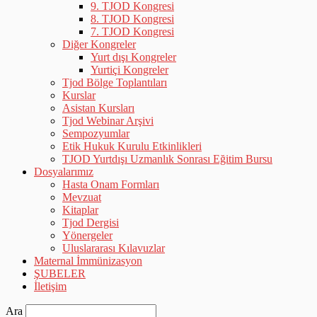
9. TJOD Kongresi
8. TJOD Kongresi
7. TJOD Kongresi
Diğer Kongreler
Yurt dışı Kongreler
Yurtiçi Kongreler
Tjod Bölge Toplantıları
Kurslar
Asistan Kursları
Tjod Webinar Arşivi
Sempozyumlar
Etik Hukuk Kurulu Etkinlikleri
TJOD Yurtdışı Uzmanlık Sonrası Eğitim Bursu
Dosyalarımız
Hasta Onam Formları
Mevzuat
Kitaplar
Tjod Dergisi
Yönergeler
Uluslararası Kılavuzlar
Maternal İmmünizasyon
ŞUBELER
İletişim
Ara