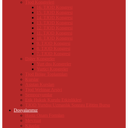
Tjod Kongreleri
16. TJOD Kongresi
15. TJOD Kongresi
14. TJOD Kongresi
13. TJOD Kongresi
12. TJOD Kongresi
11. TJOD Kongresi
10. TJOD Kongresi
9. TJOD Kongresi
8. TJOD Kongresi
7. TJOD Kongresi
Diğer Kongreler
Yurt dışı Kongreler
Yurtiçi Kongreler
Tjod Bölge Toplantıları
Kurslar
Asistan Kursları
Tjod Webinar Arşivi
Sempozyumlar
Etik Hukuk Kurulu Etkinlikleri
TJOD Yurtdışı Uzmanlık Sonrası Eğitim Bursu
Dosyalarımız
Hasta Onam Formları
Mevzuat
Kitaplar