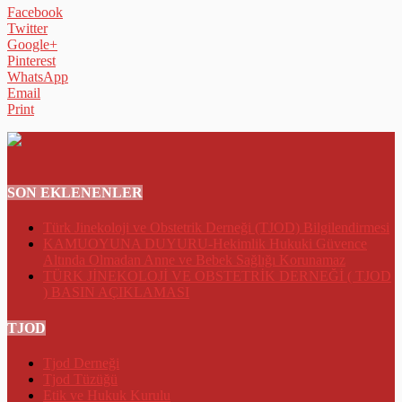
Facebook
Twitter
Google+
Pinterest
WhatsApp
Email
Print
SON EKLENENLER
Türk Jinekoloji ve Obstetrik Derneği (TJOD) Bilgilendirmesi
KAMUOYUNA DUYURU-Hekimlik Hukuki Güvence
Altında Olmadan Anne ve Bebek Sağlığı Korunamaz
TÜRK JİNEKOLOJİ VE OBSTETRİK DERNEĞİ ( TJOD
) BASIN AÇIKLAMASI
TJOD
Tjod Derneği
Tjod Tüzüğü
Etik ve Hukuk Kurulu