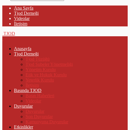
Ana Sayfa
Tjod Derneği
Videolar
İletişim
TJOD
Anasayfa
Tjod Derneği
Tjod Tüzüğü
Tjod Şubeler Yönetmeliği
Yönetim Kurulu
Etik ve Hukuk Kurulu
Yeterlik Kurulu
İletişim
Basında TJOD
Basın Haberleri
Videolar
Duyurular
Duyurular
Son Duyurular
Kamuoyuna Duyurular
Etkinlikler