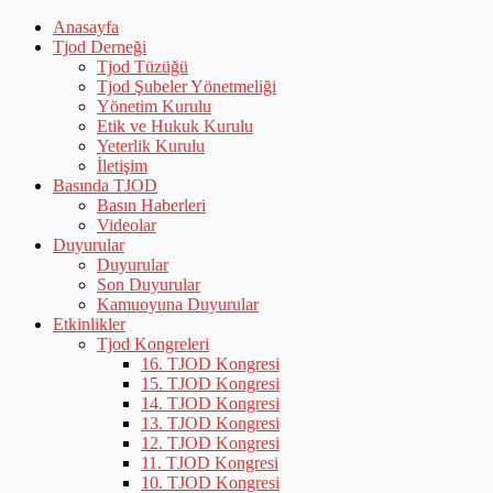
Anasayfa
Tjod Derneği
Tjod Tüzüğü
Tjod Şubeler Yönetmeliği
Yönetim Kurulu
Etik ve Hukuk Kurulu
Yeterlik Kurulu
İletişim
Basında TJOD
Basın Haberleri
Videolar
Duyurular
Duyurular
Son Duyurular
Kamuoyuna Duyurular
Etkinlikler
Tjod Kongreleri
16. TJOD Kongresi
15. TJOD Kongresi
14. TJOD Kongresi
13. TJOD Kongresi
12. TJOD Kongresi
11. TJOD Kongresi
10. TJOD Kongresi