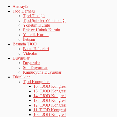
Anasayfa
Tjod Derneği
Tjod Tüzüğü
Tjod Şubeler Yönetmeliği
Yönetim Kurulu
Etik ve Hukuk Kurulu
Yeterlik Kurulu
İletişim
Basında TJOD
Basın Haberleri
Videolar
Duyurular
Duyurular
Son Duyurular
Kamuoyuna Duyurular
Etkinlikler
Tjod Kongreleri
16. TJOD Kongresi
15. TJOD Kongresi
14. TJOD Kongresi
13. TJOD Kongresi
12. TJOD Kongresi
11. TJOD Kongresi
10. TJOD Kongresi