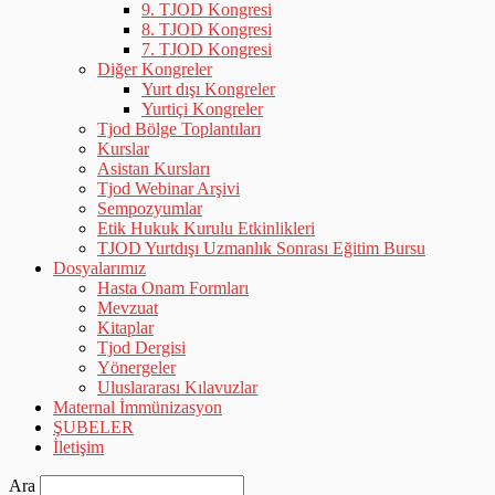
9. TJOD Kongresi
8. TJOD Kongresi
7. TJOD Kongresi
Diğer Kongreler
Yurt dışı Kongreler
Yurtiçi Kongreler
Tjod Bölge Toplantıları
Kurslar
Asistan Kursları
Tjod Webinar Arşivi
Sempozyumlar
Etik Hukuk Kurulu Etkinlikleri
TJOD Yurtdışı Uzmanlık Sonrası Eğitim Bursu
Dosyalarımız
Hasta Onam Formları
Mevzuat
Kitaplar
Tjod Dergisi
Yönergeler
Uluslararası Kılavuzlar
Maternal İmmünizasyon
ŞUBELER
İletişim
Ara