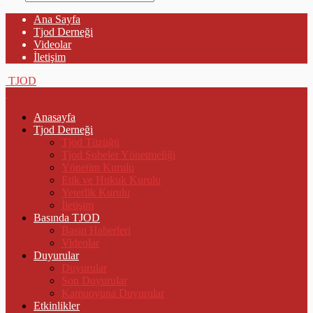
Ana Sayfa
Tjod Derneği
Videolar
İletişim
TJOD
Anasayfa
Tjod Derneği
Tjod Tüzüğü
Tjod Şubeler Yönetmeliği
Yönetim Kurulu
Etik ve Hukuk Kurulu
Yeterlik Kurulu
İletişim
Basında TJOD
Basın Haberleri
Videolar
Duyurular
Duyurular
Son Duyurular
Kamuoyuna Duyurular
Etkinlikler