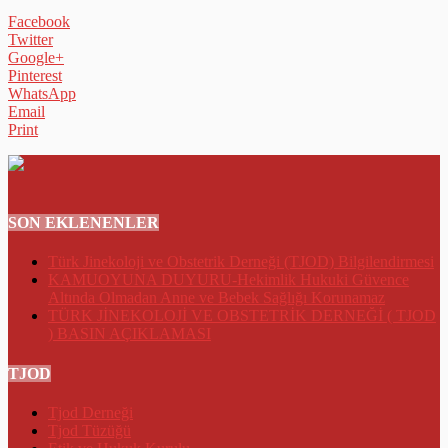
Facebook
Twitter
Google+
Pinterest
WhatsApp
Email
Print
SON EKLENENLER
Türk Jinekoloji ve Obstetrik Derneği (TJOD) Bilgilendirmesi
KAMUOYUNA DUYURU-Hekimlik Hukuki Güvence
Altında Olmadan Anne ve Bebek Sağlığı Korunamaz
TÜRK JİNEKOLOJİ VE OBSTETRİK DERNEĞİ ( TJOD
) BASIN AÇIKLAMASI
TJOD
Tjod Derneği
Tjod Tüzüğü