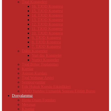
Tjod Kongreleri
16. TJOD Kongresi
15. TJOD Kongresi
14. TJOD Kongresi
13. TJOD Kongresi
12. TJOD Kongresi
11. TJOD Kongresi
10. TJOD Kongresi
9. TJOD Kongresi
8. TJOD Kongresi
7. TJOD Kongresi
Diğer Kongreler
Yurt dışı Kongreler
Yurtiçi Kongreler
Tjod Bölge Toplantıları
Kurslar
Asistan Kursları
Tjod Webinar Arşivi
Sempozyumlar
Etik Hukuk Kurulu Etkinlikleri
TJOD Yurtdışı Uzmanlık Sonrası Eğitim Bursu
Dosyalarımız
Hasta Onam Formları
Mevzuat
Kitaplar