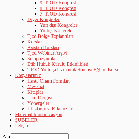
9. TJOD Kongresi
8. TJOD Kongresi
7. TJOD Kongresi
Diğer Kongreler
Yurt dışı Kongreler
Yurtiçi Kongreler
Tjod Bölge Toplantıları
Kurslar
Asistan Kursları
Tjod Webinar Arşivi
Sempozyumlar
Etik Hukuk Kurulu Etkinlikleri
TJOD Yurtdışı Uzmanlık Sonrası Eğitim Bursu
Dosyalarımız
Hasta Onam Formları
Mevzuat
Kitaplar
Tjod Dergisi
Yönergeler
Uluslararası Kılavuzlar
Maternal İmmünizasyon
ŞUBELER
İletişim
Ara