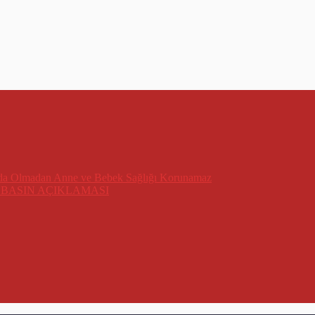
lmadan Anne ve Bebek Sağlığı Korunamaz
) BASIN AÇIKLAMASI