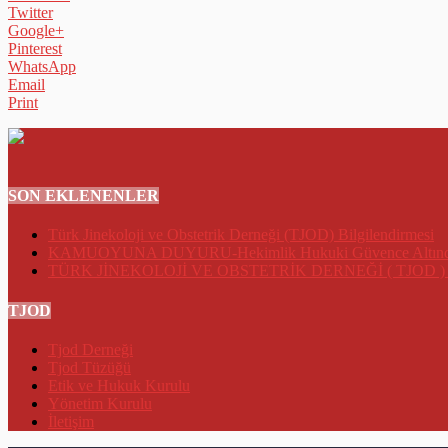
Twitter
Google+
Pinterest
WhatsApp
Email
Print
SON EKLENENLER
Türk Jinekoloji ve Obstetrik Derneği (TJOD) Bilgilendirmesi
KAMUOYUNA DUYURU-Hekimlik Hukuki Güvence Altında O
TÜRK JİNEKOLOJİ VE OBSTETRİK DERNEĞİ ( TJOD 
TJOD
Tjod Derneği
Tjod Tüzüğü
Etik ve Hukuk Kurulu
Yönetim Kurulu
İletişim