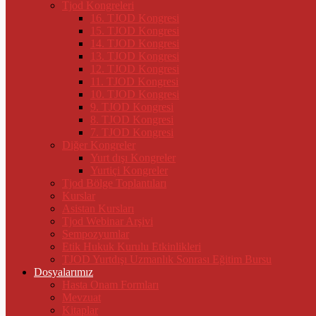
Tjod Kongreleri
16. TJOD Kongresi
15. TJOD Kongresi
14. TJOD Kongresi
13. TJOD Kongresi
12. TJOD Kongresi
11. TJOD Kongresi
10. TJOD Kongresi
9. TJOD Kongresi
8. TJOD Kongresi
7. TJOD Kongresi
Diğer Kongreler
Yurt dışı Kongreler
Yurtiçi Kongreler
Tjod Bölge Toplantıları
Kurslar
Asistan Kursları
Tjod Webinar Arşivi
Sempozyumlar
Etik Hukuk Kurulu Etkinlikleri
TJOD Yurtdışı Uzmanlık Sonrası Eğitim Bursu
Dosyalarımız
Hasta Onam Formları
Mevzuat
Kitaplar