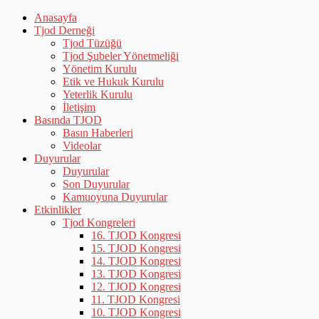
Anasayfa
Tjod Derneği
Tjod Tüzüğü
Tjod Şubeler Yönetmeliği
Yönetim Kurulu
Etik ve Hukuk Kurulu
Yeterlik Kurulu
İletişim
Basında TJOD
Basın Haberleri
Videolar
Duyurular
Duyurular
Son Duyurular
Kamuoyuna Duyurular
Etkinlikler
Tjod Kongreleri
16. TJOD Kongresi
15. TJOD Kongresi
14. TJOD Kongresi
13. TJOD Kongresi
12. TJOD Kongresi
11. TJOD Kongresi
10. TJOD Kongresi