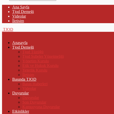
Ana Sayfa
Tjod Derneği
Videolar
İletişim
TJOD
Anasayfa
Tjod Derneği
Tjod Tüzüğü
Tjod Şubeler Yönetmeliği
Yönetim Kurulu
Etik ve Hukuk Kurulu
Yeterlik Kurulu
İletişim
Basında TJOD
Basın Haberleri
Videolar
Duyurular
Duyurular
Son Duyurular
Kamuoyuna Duyurular
Etkinlikler