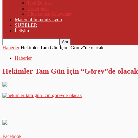
Tjod Dergisi
Yönergeler
Uluslararası Kılavuzlar
Maternal İmmünizasyon
ŞUBELER
İletişim
Haberler
Hekimler Tam Gün İçin “Görev”de olacak
Haberler
Hekimler Tam Gün İçin “Görev”de olacak
Facebook